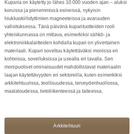
Kuparia on käytetty jo lähes 10 000 vuoden ajan – aluksi
koruissa ja pienemmissä esineissä, nykyisin
hiukkaskiihdyttimien magneeteissa ja avaruuden
valloituksessa. Tänä päivänä kuparituotteiden rooli
yhteiskunnassa on mittava, esimerkiksi sähkö- ja
elektroniikkalaitteiden kohdalla kupari on ylivertainen
materiaali. Kupari soveltuu käytettäväksi monissa eri
kohteissa, sovelluksissa ja usealla eri tavalla. Sen
monipuoliset ominaisuudet mahdollistavat materiaalin
laajan käytettävyyden eri sektoreilla, kuten esimerkiksi
arkkitehtuurissa, teollisuudessa, terveydenhuollossa,
maataloudessa, tietoliikenteessä ja taiteessa.
Arkkitehtuuri