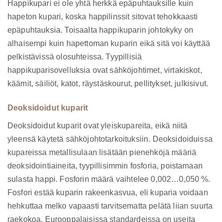
Happikupari ei ole yhtä herkkä epäpuhtauksille kuin
hapeton kupari, koska happilinssit sitovat tehokkaasti
epäpuhtauksia. Toisaalta happikuparin johtokyky on
alhaisempi kuin hapettoman kuparin eikä sitä voi käyttää
pelkistävissä olosuhteissa. Tyypillisiä
happikuparisovelluksia ovat sähköjohtimet, virtakiskot,
käämit, säiliöt, katot, räystäskourut, pellitykset, julkisivut.
Deoksidoidut kuparit
Deoksidoidut kuparit ovat yleiskupareita, eikä niitä
yleensä käytetä sähköjohtotarkoituksiin. Deoksidoiduissa
kupareissa metallisulaan lisätään pienehköjä määriä
deoksidointiaineita, tyypillisimmin fosforia, poistamaan
sulasta happi. Fosforin määrä vaihtelee 0,002…0,050 %.
Fosfori estää kuparin rakeenkasvua, eli kuparia voidaan
hehkuttaa melko vapaasti tarvitsematta pelätä liian suurta
raekokoa. Eurooppalaisissa standardeissa on useita