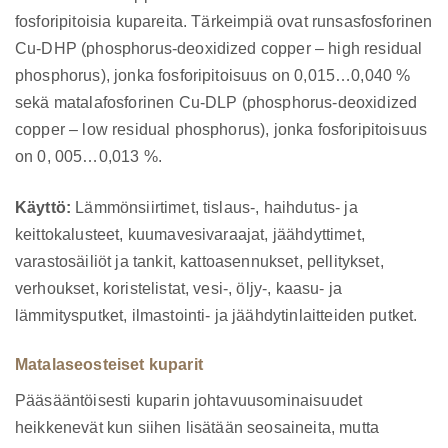
fosforipitoisia kupareita. Tärkeimpiä ovat runsasfosforinen
Cu-DHP (phosphorus-deoxidized copper – high residual
phosphorus), jonka fosforipitoisuus on 0,015…0,040 %
sekä matalafosforinen Cu-DLP (phosphorus-deoxidized
copper – low residual phosphorus), jonka fosforipitoisuus
on 0, 005…0,013 %.
Käyttö:
Lämmönsiirtimet, tislaus-, haihdutus- ja
keittokalusteet, kuumavesivaraajat, jäähdyttimet,
varastosäiliöt ja tankit, kattoasennukset, pellitykset,
verhoukset, koristelistat, vesi-, öljy-, kaasu- ja
lämmitysputket, ilmastointi- ja jäähdytinlaitteiden putket.
Matalaseosteiset kuparit
Pääsääntöisesti kuparin johtavuusominaisuudet
heikkenevät kun siihen lisätään seosaineita, mutta