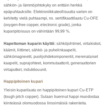
sähkön- ja lämmöjohtokyky on erittäin herkkä
epäpuhtauksille. Elektroniikkateollisuutta varten on
kehitetty vielä puhtaampi, ns. sertifikaattilaatu Cu-OFE
(oxygen-free copper, electronic grade), jonka
kuparipitoisuus on vähintään 99,99 %.
Hapettoman kuparin käyttö:
sähköjohtimet, virtakiskot,
käämit, liittimet, sähkö- ja puhelinkaapelit,
sähkömagneetit, puolijohdekomponentit, merenalaiset
kaapelit, suprajohteet, kommutaattorit, generaattorien
virtaputket, induktiouunit.
Happipitoinen kupari
Yleisin kuparilaatu on happipitoinen kupari Cu-ETP
(tough pitch copper). Sulaan liuennut happi muodostaa
kiinteässä olomuodossa linssimäisiä rakenteita.