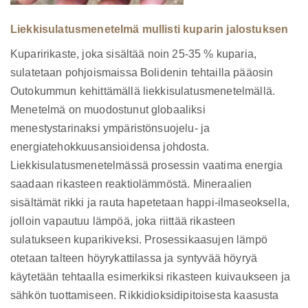
Liekkisulatusmenetelmä mullisti kuparin jalostuksen
Kuparirikaste, joka sisältää noin 25-35 % kuparia,
sulatetaan pohjoismaissa Bolidenin tehtailla pääosin
Outokummun kehittämällä liekkisulatusmenetelmällä.
Menetelmä on muodostunut globaaliksi
menestystarinaksi ympäristönsuojelu- ja
energiatehokkuusansioidensa johdosta.
Liekkisulatusmenetelmässä prosessin vaatima energia
saadaan rikasteen reaktiolämmöstä. Mineraalien
sisältämät rikki ja rauta hapetetaan happi-ilmaseoksella,
jolloin vapautuu lämpöä, joka riittää rikasteen
sulatukseen kuparikiveksi. Prosessikaasujen lämpö
otetaan talteen höyrykattilassa ja syntyvää höyryä
käytetään tehtaalla esimerkiksi rikasteen kuivaukseen ja
sähkön tuottamiseen. Rikkidioksidipitoisesta kaasusta