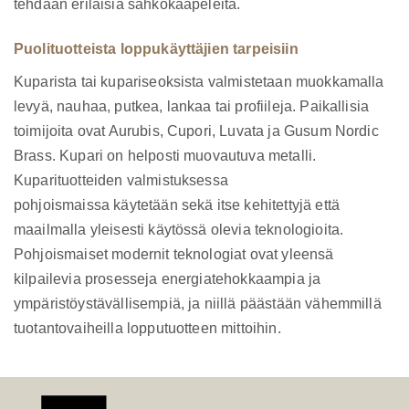
tehdään erilaisia sähkökaapeleita.
Puolituotteista loppukäyttäjien tarpeisiin
Kuparista tai kupariseoksista valmistetaan muokkamalla
levyä, nauhaa, putkea, lankaa tai profiileja. Paikallisia
toimijoita ovat Aurubis, Cupori, Luvata ja Gusum Nordic
Brass. Kupari on helposti muovautuva metalli.
Kuparituotteiden valmistuksessa
pohjoismaissa käytetään sekä itse kehitettyjä että
maailmalla yleisesti käytössä olevia teknologioita.
Pohjoismaiset modernit teknologiat ovat yleensä
kilpailevia prosesseja energiatehokkaampia ja
ympäristöystävällisempiä, ja niillä päästään vähemmillä
tuotantovaiheilla lopputuotteen mittoihin.