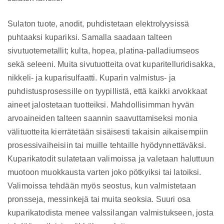
Sulaton tuote, anodit, puhdistetaan elektrolyysissä
puhtaaksi kupariksi. Samalla saadaan talteen
sivutuotemetallit; kulta, hopea, platina-palladiumseos
sekä seleeni. Muita sivutuotteita ovat kuparitelluridisakka,
nikkeli- ja kuparisulfaatti. Kuparin valmistus- ja
puhdistusprosessille on tyypillistä, että kaikki arvokkaat
aineet jalostetaan tuotteiksi. Mahdollisimman hyvän
arvoaineiden talteen saannin saavuttamiseksi monia
välituotteita kierrätetään sisäisesti takaisin aikaisempiin
prosessivaiheisiin tai muille tehtaille hyödynnettäväksi.
Kuparikatodit sulatetaan valimoissa ja valetaan haluttuun
muotoon muokkausta varten joko pötkyiksi tai latoiksi.
Valimoissa tehdään myös seostus, kun valmistetaan
pronsseja, messinkejä tai muita seoksia. Suuri osa
kuparikatodista menee valssilangan valmistukseen, josta