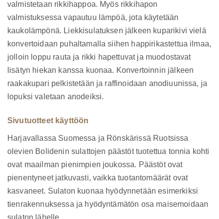
valmistetaan rikkihappoa. Myös rikkihapon
valmistuksessa vapautuu lämpöä, jota käytetään
kaukolämpönä. Liekkisulatuksen jälkeen kuparikivi vielä
konvertoidaan puhaltamalla siihen happirikastettua ilmaa,
jolloin loppu rauta ja rikki hapettuvat ja muodostavat
lisätyn hiekan kanssa kuonaa. Konvertoinnin jälkeen
raakakupari pelkistetään ja raffinoidaan anodiuunissa, ja
lopuksi valetaan anodeiksi.
Sivutuotteet käyttöön
Harjavallassa Suomessa ja Rönskärissä Ruotsissa
olevien Bolidenin sulattojen päästöt tuotettua tonnia kohti
ovat maailman pienimpien joukossa. Päästöt ovat
pienentyneet jatkuvasti, vaikka tuotantomäärät ovat
kasvaneet. Sulaton kuonaa hyödynnetään esimerkiksi
tienrakennuksessa ja hyödyntämätön osa maisemoidaan
sulaton lähelle.