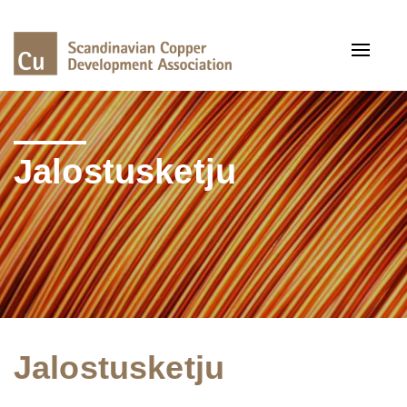
Toggle
navigat
Jalostusketju
Jalostusketju