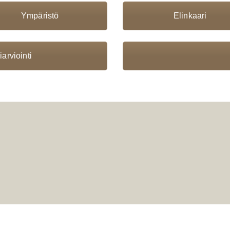
Ympäristö
Elinkaari
arviointi