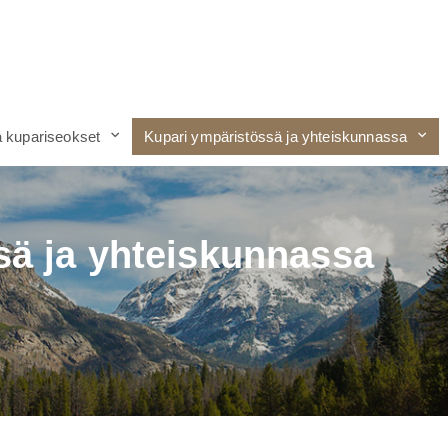
a kupariseokset
Kupari ympäristössä ja yhteiskunnassa
sä ja yhteiskunnassa