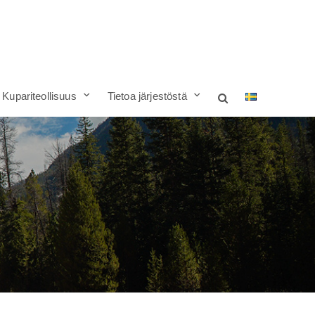
Kupariteollisuus
Tietoa järjestöstä